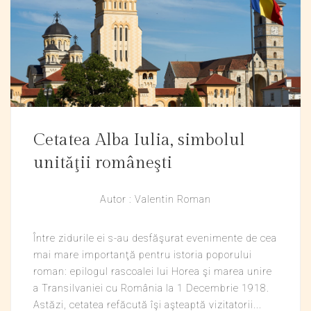
Cetatea Alba Iulia, simbolul
unităţii româneşti
Autor : Valentin Roman
Între zidurile ei s-au desfăşurat evenimente de cea
mai mare importanţă pentru istoria poporului
roman: epilogul rascoalei lui Horea şi marea unire
a Transilvaniei cu România la 1 Decembrie 1918.
Astăzi, cetatea refăcută îşi aşteaptă vizitatorii...